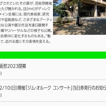
ざされていたその扉が、芸術祭開催
たたび開かれる。目[mé]がディレク
メイン会場には、現代美術家、研究
家や盆栽師など、さまざまなアーティ
様な公演や展示作品を連日展開す
準備やリハーサルなどの様子も公開。
会期中に変化するものもある。“動
して、訪れる度にその表情を変える。
術祭２０２３閉幕
日
2/10（日）開催「ジム・オルーク コンサート」当日券発行のお知
日