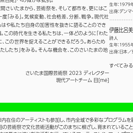
生年：1979
ら新作を制作
間さいたまから、芸術祭を、そして都市を、更にはこ
出身：デンマ
一度「みる」。気候変動、社会格差、分断、戦争。現代社
もはや私たち自身の加害性を抜きに語ることのでき
モジュラー
伊藤比呂美
り入れたパ
。この時代を生きる私たちは、一体どのように「わた
詩人
リングした
に、この世界を捉えることができるだろう。あらため
生年：1955
スを予定。
https://j
わたしたち」をみる。そんな機会を、このさいたまの地
出身：日本／
「生きる」と
すべてみ
との暮らし、
さいたま国際芸術祭 2023 ディレクター
作品を精力
現代アートチーム 目[mé]
蔵縁起』『女
音源協力：
市内在住のアーティストも参加し、市内全域で多彩なプログラムを展
今回の芸術祭で文化芸術活動がこのまちに根ざし、育まれていること