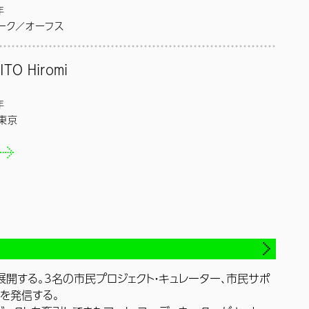
年
。
ーク／オーフス
シンセサイザーを使い、フィールドレコーディングを電子音楽に取
ITO Hiromi
フォーマンスを行う。本芸術祭では、さいたま市内に滞在しサンプ
多様な音を使用して新たな楽曲として演奏するライブパフォーマン
年
enspaldam.com/
東京
「死ぬ」を見つめ、いまを生きる 女の視点から詩を綴る。子育て、犬
る
死にゆく親との関わり、仏教への興味など、自らの体験を投影した
的に発表。海外生活を経て、現在は熊本在住。『とげ抜き新巣鴨地
の一生』『よいおっぱい悪いおっぱい』他著書多数。
朝日新聞出版
開する。3名の市民プロジェクト・キュレーター、市民サポ
を発信する。