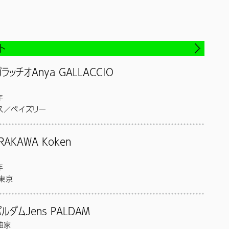
ト
ガラッチオ
Anya GALLACCIO
年
ス／ペイズリー
、氷といった有機物が自然に変容し、崩壊していくシンプルで力強
RAKAWA Koken
ーション作品を1990年代から発表。2003年、ターナー賞にノミ
。現在カリフォルニア州サンディエゴとロンドンを拠点に活動。
年
ッシュ・カウンシル・コレクション、Thomas Dane Gallery
東京
ア環境におかれている“物”と、幼年期の“人間”との関係をテーマ
パルダム
Jens PALDAM
知覚が生まれるような作品を制作。2021年、東京藝術大学先端
曲家
業。本芸術祭では、“見沼たんぼ地域”をフィールドワークしなが