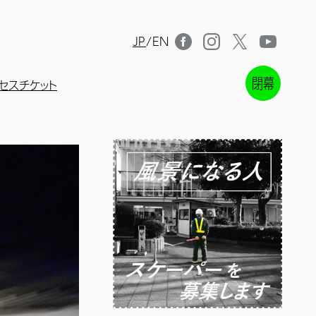
JP
/
EN
セス
チケット
閉幕