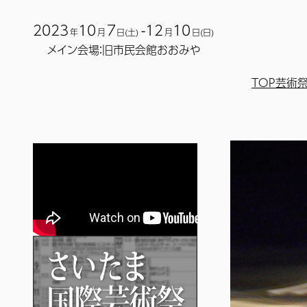
2023
10
7
-12
10
年
月
日(土)
月
日(日)
メイン会場：旧市民会館おおみや
TOP
芸術