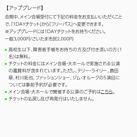
【アップグレード】
会期中、メイン会場受付にて下記の料金をお支払いいただくこと
で、「1DAYチケット」から「フリーパス」へ変更できます。
※アップグレードには1DAYチケットをお持ちください。
一般3,000円/
さいたま市民2,000円
高校生以下、障害者手帳をお持ちの方及び付き添いの方（1
名）は無料。
チケットの料金にはメイン会場・大ホールで実施される公演
の鑑賞料が含まれています。ただし、テリー・ライリー、倉田
翠、村川拓也、ファッションショー、ジム・オルークの５演目に
ついては事前予約が必要です。
メイン会場・大ホールで開催する公演のご予約は
こちら
。
チケットの払戻し及び再発行はいたしません。