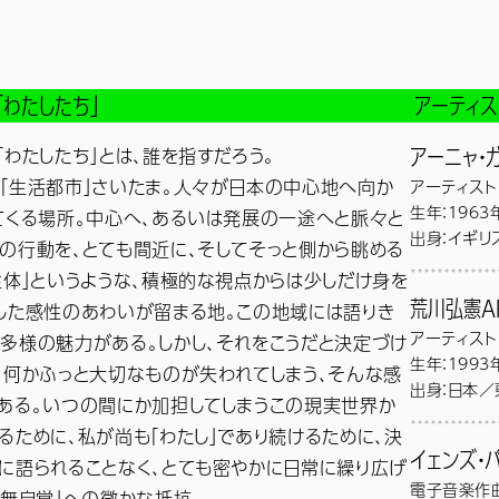
「わたしたち」
アーティス
「わたしたち」とは、誰を指すだろう。
アーニャ・
「生活都市」さいたま。人々が日本の中心地へ向か
アーティスト
生年：1963
てくる場所。中心へ、あるいは発展の一途へと脈々と
出身：イギリ
の行動を、とても間近に、そしてそっと側から眺める
主体」というような、積極的な視点からは少しだけ身を
花、ろうそく
した感性のあわいが留まる地。この地域には語りき
荒川弘憲
A
いインスタレ
アーティスト
ネートされた
多様の魅力がある。しかし、それをこうだと決定づけ
生年：1993
協力：ブリティ
、何かふっと大切なものが失われてしまう、そんな感
出身：日本／
ある。いつの間にか加担してしまうこの現実世界か
るために、私が尚も「わたし」であり続けるために、決
現在のメディ
イェンズ・
に語られることなく、とても密やかに日常に繰り広げ
に、初々しい
電子音楽作
芸術表現科卒
「無自覚」への微かな抵抗。