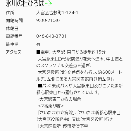
氷川の杜ひろば
住所
:
大宮区吉敷町1-124-1
開館時間
:
9:00-21:30
休館日
:
電話番号
:
048-643-3701
駐車場
:
有
アクセス
:
■電車：「大宮駅」東口から徒歩約15分

 大宮駅東口から駅前通りを東へ進み、中山道と
のスクランブル交差点を過ぎ、

 大宮区役所（北）交差点を右折し、約600メート
ル先、左側にある大宮図書館内（１階左側）。

 ■バス：東武バスが大宮駅東口及びさいたま新
都心駅東口から運行されています。

 ・大宮駅東口からの場合

 ＜2番乗り場＞

 「さいたま市立病院」、「さいたま新都心駅東口
（大宮区役所経由）」又は「大宮区役所」行き

 「大宮区役所」停留所で下車
