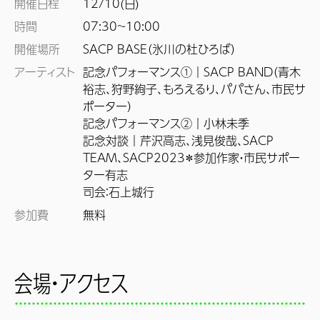
開催日程
12/10(日)
時間
07:30~
10:00
開催場所
SACP BASE（氷川の杜ひろば）
アーティスト
記念パフォーマンス①｜SACP BAND（青木
裕志、狩野絢子、もろえるり、パパさん、市民サ
ポーター）

記念パフォーマンス②｜小林未季

記念対談｜芹沢高志、浅見俊哉、SACP 
TEAM、SACP2023＊参加作家・市民サポー
ター有志

司会：石上城行
参加費
無料
会場・アクセス