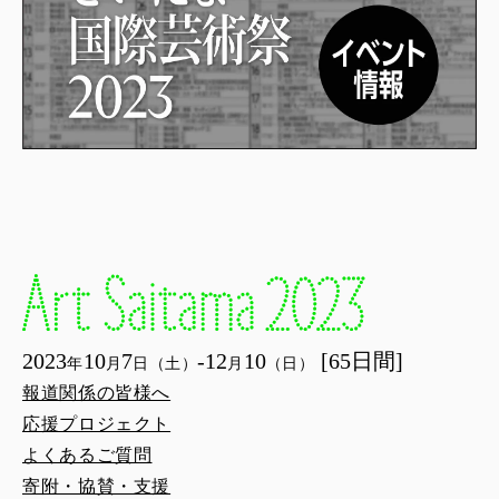
2023
10
7
-12
10
[65日間]
年
月
日（土）
月
（日）
報道関係の皆様へ
応援プロジェクト
よくあるご質問
寄附・協賛・支援