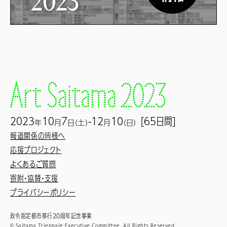
2023
10
7
-12
10
[65日間]
年
月
日（土）
月
（日）
報道関係の皆様へ
応援プロジェクト
よくあるご質問
寄附・協賛・支援
プライバシーポリシー
政令指定都市移行20周年記念事業
© Saitama Triennale Executive Committee. All Rights Reserved.