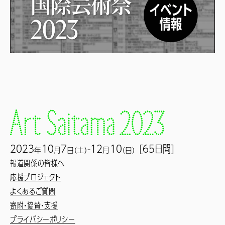
2023
10
7
-12
10
[65日間]
年
月
日（土）
月
（日）
報道関係の皆様へ
応援プロジェクト
よくあるご質問
寄附・協賛・支援
プライバシーポリシー