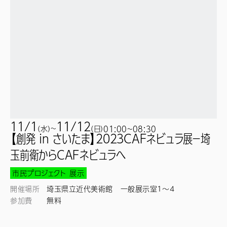
11/1
11/12
(
水
)
~
(
日
)
01:00~
08:30
【創発 in さいたま】2023CAFネビュラ展－埼
玉前衛からCAFネビュラへ
市民プロジェクト
展示
開催場所
埼玉県立近代美術館 一般展示室1～4
参加費
無料