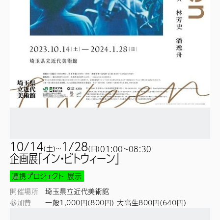
10/14
1/28
(
土
)
~
(
日
)
01:00~
08:30
企画展「イン・ビトウィーン」
連携プロジェクト
展示
開催場所
埼玉県立近代美術館
参加費
一般1,000円(800円) 大高生800円(640円)