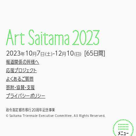
2023
10
7
-12
10
[65日間]
年
月
日（土）
月
（日）
報道関係の皆様へ
応援プロジェクト
よくあるご質問
寄附・協賛・支援
プライバシーポリシー
政令指定都市移行20周年記念事業
© Saitama Triennale Executive Committee. All Rights Reserved.