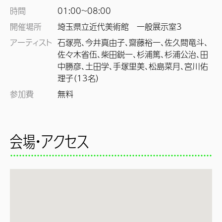
時間
01:00~
08:00
開催場所
埼玉県立近代美術館 一般展示室3
アーティスト
石塚亮、今井真由子、齋藤裕一、佐久間竜斗、
佐々木省伍、柴田鋭一、杉浦篤、杉浦公治、田
中勝彦、土田学、手塚里美、松島菜月、宮川佑
理子（13名）
参加費
無料
会場・アクセス