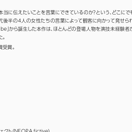
本当に伝えたいことを言葉にできているのか？という、どこにで
0代後半の4人の女性たちの言葉によって観客に向かって発せら
Kobe」から誕生した本作は、ほとんどの登場人物を演技未経験者
た。
賞受賞。
（NEOPA,fictive）