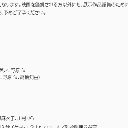
となります。映画を鑑賞される方以外にも、展示作品鑑賞のため
、予めご了承ください。


之、野原 位

野原 位、高橋知由）

原麻衣子、川村りら
入館チケットに含まれています／別途整理券必要
