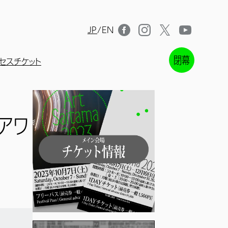
JP
/
EN
セス
チケット
閉幕
アワ