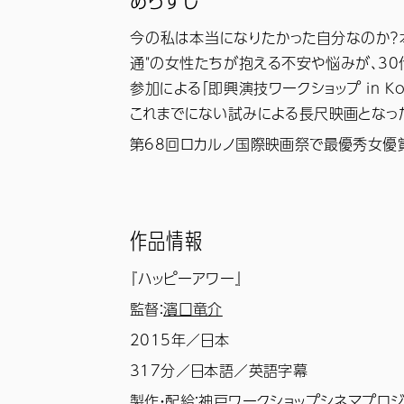
あらすじ
今の私は本当になりたかった自分なのか？
通"の女性たちが抱える不安や悩みが、3
参加による「即興演技ワークショップ in 
これまでにない試みによる長尺映画となっ
第68回ロカルノ
国際映画祭で最優秀女優
作品情報
『
ハッピーアワー
』
監督：
濱口竜介
2015年／日本
317分／日本語／英語字幕
製作・配給：神戸ワークショップシネマプロジェクト