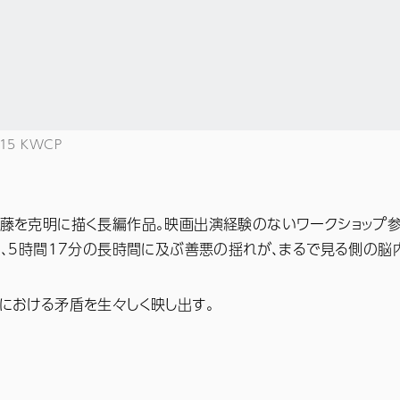
15 KWCP
藤を克明に描く長編作品。映画出演経験のないワークショップ
、5時間17分の長時間に及ぶ善悪の揺れが、まるで見る側の脳
における矛盾を生々しく映し出す。