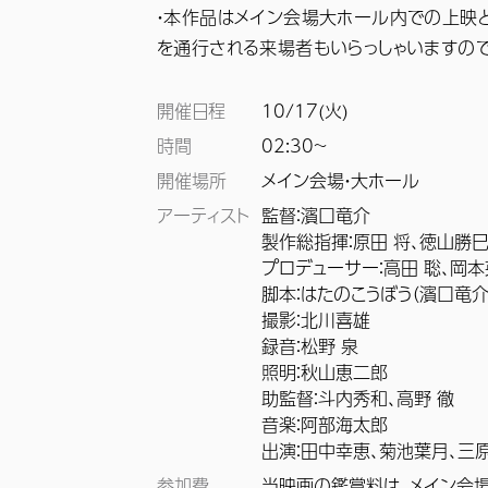
・本作品はメイン会場大ホール内での上映
を通行される来場者もいらっしゃいますので
開催日程
10/17(火)
時間
02:30~
開催場所
メイン会場・大ホール
アーティスト
監督：濱口竜介

製作総指揮：原田 将、徳山勝巳
プロデューサー：高田 聡、岡本英
脚本：はたのこうぼう（濱口竜介、
撮影：北川喜雄

録音：松野 泉

照明：秋山恵二郎

助監督：斗内秀和、高野 徹

音楽：阿部海太郎

出演：田中幸恵、菊池葉月、三
参加費
当映画の鑑賞料は、メイン会場