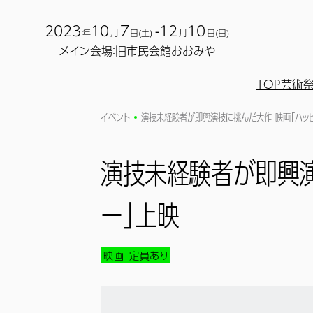
2023
10
7
-12
10
年
月
日(土)
月
日(日)
メイン会場：旧市民会館おおみや
TOP
芸術
イベント
演技未経験者が即興演技に挑んだ大作 映画「ハッ
演技未経験者が即興演
ー」上映
映画
定員あり